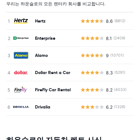
우리는 하운슬로의 모든 렌터카 회사를 비교합니다.
Hertz
8.6
(8812)
사
Enterprise
8.1
(2409)
사
Alamo
9
(10701)
사
Dollar Rent a Car
8.3
(5291)
사
FireFly Car Rental
8.2
(4033)
사
Drivalia
6.2
(1326)
사