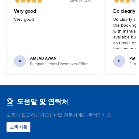
25-05-2026
Very good
Do clearly 
Very good
Do clearly s
the booking 
with manual 
available but 
an upsell or
because no ma
time of collec
AMJAD AWAN
Patr
A
P
Europcar Leeds Downtown Office
Europ
도움말 및 연락처
도움이 필요하신가요? 렌탈 전문가에게 문의하세요.
고객 지원