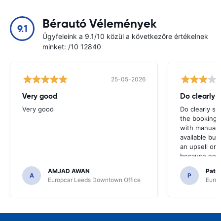
Bérautó Vélemények
9.1
Ügyfeleink a 9.1/10 közül a következőre értékelnek
minket: /10 12840
25-05-2026
Very good
Do clearly 
Very good
Do clearly s
the booking 
with manual 
available but 
an upsell or
because no ma
time of collec
AMJAD AWAN
Patr
A
P
Europcar Leeds Downtown Office
Europ