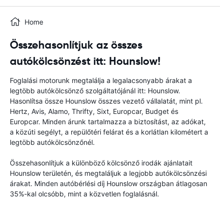
Home
Összehasonlítjuk az összes
autókölcsönzést itt: Hounslow!
Foglalási motorunk megtalálja a legalacsonyabb árakat a
legtöbb autókölcsönző szolgáltatójánál itt: Hounslow.
Hasonlítsa össze Hounslow összes vezető vállalatát, mint pl.
Hertz, Avis, Alamo, Thrifty, Sixt, Europcar, Budget és
Europcar. Minden árunk tartalmazza a biztosítást, az adókat,
a közúti segélyt, a repülőtéri felárat és a korlátlan kilométert a
legtöbb autókölcsönzőnél.
Összehasonlítjuk a különböző kölcsönző irodák ajánlatait
Hounslow területén, és megtaláljuk a legjobb autókölcsönzési
árakat. Minden autóbérlési díj Hounslow országban átlagosan
35%-kal olcsóbb, mint a közvetlen foglalásnál.