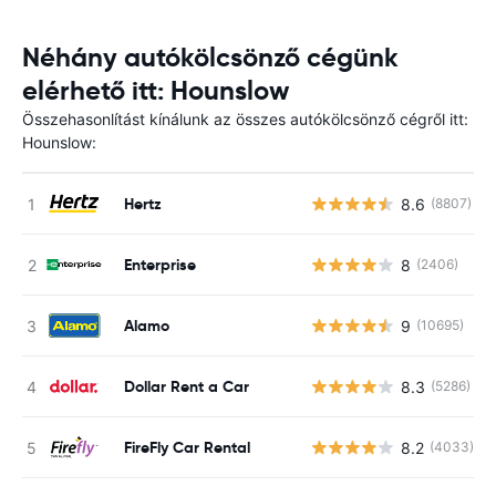
Néhány autókölcsönző cégünk
elérhető itt: Hounslow
Összehasonlítást kínálunk az összes autókölcsönző cégről itt:
Hounslow:
Hertz
8.6
(8807)
Enterprise
8
(2406)
Alamo
9
(10695)
Dollar Rent a Car
8.3
(5286)
FireFly Car Rental
8.2
(4033)