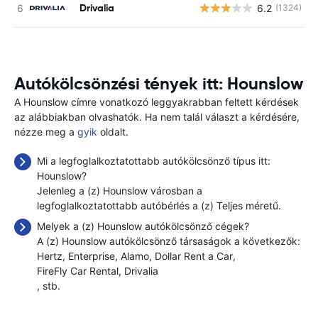
Drivalia
6.2
(1324)
Autókölcsönzési tények itt: Hounslow
A Hounslow címre vonatkozó leggyakrabban feltett kérdések
az alábbiakban olvashatók. Ha nem talál választ a kérdésére,
nézze meg a
gyik
oldalt.
Mi a legfoglalkoztatottabb autókölcsönző típus itt:
Hounslow?
Jelenleg a (z) Hounslow városban a
legfoglalkoztatottabb autóbérlés a (z) Teljes méretű.
Melyek a (z) Hounslow autókölcsönző cégek?
A (z) Hounslow autókölcsönző társaságok a következők:
Hertz
Enterprise
Alamo
Dollar Rent a Car
FireFly Car Rental
Drivalia
, stb.