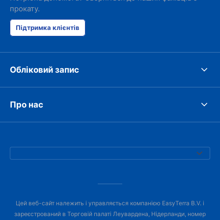
прокату.
Підтримка клієнтів
Обліковий запис
Про нас
Цей веб-сайт належить і управляється компанією EasyTerra B.V. і
зареєстрований в Торговій палаті Леувардена, Нідерланди, номер