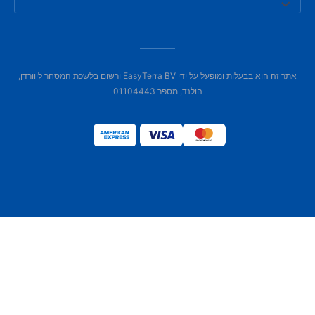
אתר זה הוא בבעלות ומופעל על ידי EasyTerra BV ורשום בלשכת המסחר ליוורדן,
הולנד, מספר 01104443